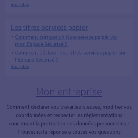
Les prestations
Voir plus
Les titres-services papier
Comment corriger un titre-service papier via
mon Espace Sécurisé ?
Comment déclarer des titres-services papier sur
l’Espace Sécurisé ?
Les titres-services papier
Voir plus
Mon entreprise
Comment déclarer vos travailleurs.euses, modifier vos
coordonnées et respecter les réglementations
concernant la protection des données personnelles ?
Trouvez ici la réponse à toutes vos questions