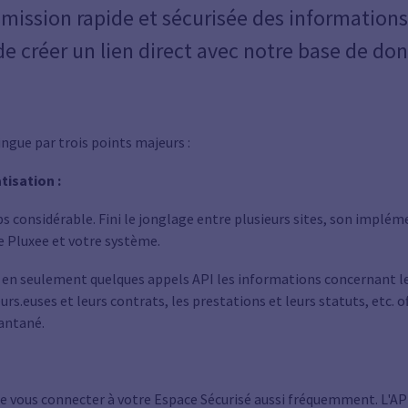
smission rapide et sécurisée des informations
de créer un lien direct avec notre base de do
ingue par trois points majeurs :
tisation :
ps considérable. Fini le jonglage entre plusieurs sites, son implém
 Pluxee et votre système.
 en seulement quelques appels API les informations concernant le
eurs.euses et leurs contrats, les prestations et leurs statuts, etc. 
antané.
e vous connecter à votre Espace Sécurisé aussi fréquemment. L'API