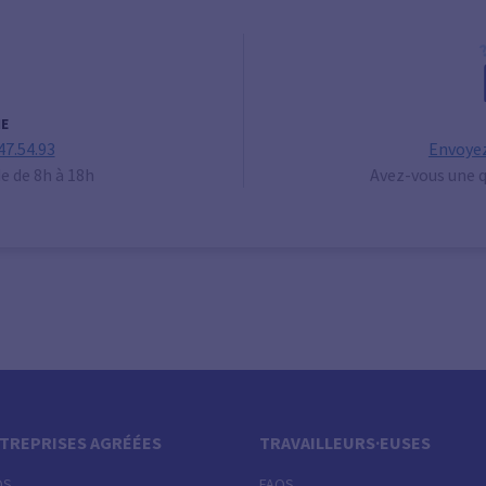
E
47.54.93
Envoyez
de de 8h à 18h
Avez-vous une q
TREPRISES AGRÉÉES
TRAVAILLEURS·EUSES
QS
FAQS