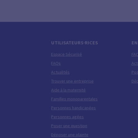
UTILISATEURS·RICES
EN
Espace Sécurisé
FA
FAQs
Act
Actualités
Pos
Trouver une entreprise
Dép
Aide à la maternité
Familles monoparentales
Personnes handicapées
Personnes agées
Poser une question
Déposer une plainte