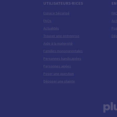
UTILISATEURS·RICES
EN
Espace Sécurisé
FA
FAQs
Act
Actualités
Pos
Trouver une entreprise
Dép
Aide à la maternité
Familles monoparentales
Personnes handicapées
Personnes agées
Poser une question
Déposer une plainte