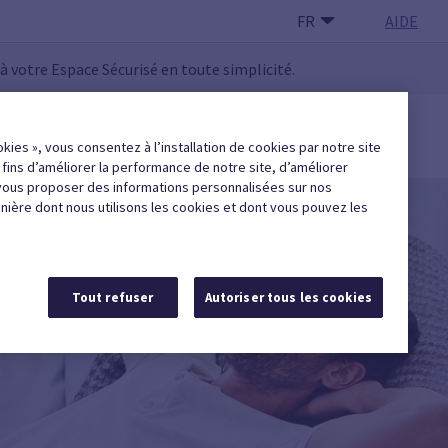
FR
AIDE
 à votre Espace Sécurisé en toute simplicité.
 UTILISATEUR·RICE
okies », vous consentez à l’installation de cookies par notre site
Trouver une entreprise agréée
x fins d’améliorer la performance de notre site, d’améliorer
vous proposer des informations personnalisées sur nos
anière dont nous utilisons les cookies et dont vous pouvez les
Tout refuser
Autoriser tous les cookies