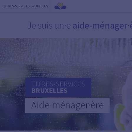
TITRES-SERVICES BRUXELLES
Je suis un·e
aide-ménager·
TITRES-SERVICES
BRUXELLES
Aide-ménager·ère