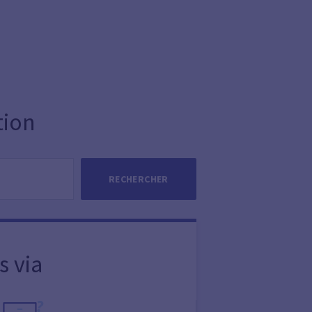
tion
RECHERCHER
s via