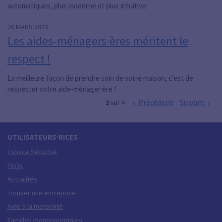
automatiques, plus moderne et plus intuitive.
20 MARS 2023
Les aides-ménagers·ères méritent le
respect !
La meilleure façon de prendre soin de votre maison, c’est de
respecter votre aide-ménager·ère !
Précédent
Suivant
2
sur 4
UTILISATEURS·RICES
Espace Sécurisé
FAQs
Actualités
Trouver une entreprise
Aide à la maternité
Familles monoparentales