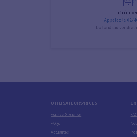
TÉLÉPHON
Appelez le 02/4
Du lundi au vendredi
UTILISATEURS·RICES
EN
Espace Sécurisé
FA
FAQs
Act
Actualités
Pos