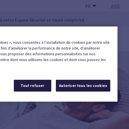
FR
AIDE
 à votre Espace Sécurisé en toute simplicité.
 UTILISATEUR·RICE
okies », vous consentez à l’installation de cookies par notre site
Trouver une entreprise agréée
x fins d’améliorer la performance de notre site, d’améliorer
vous proposer des informations personnalisées sur nos
anière dont nous utilisons les cookies et dont vous pouvez les
Tout refuser
Autoriser tous les cookies