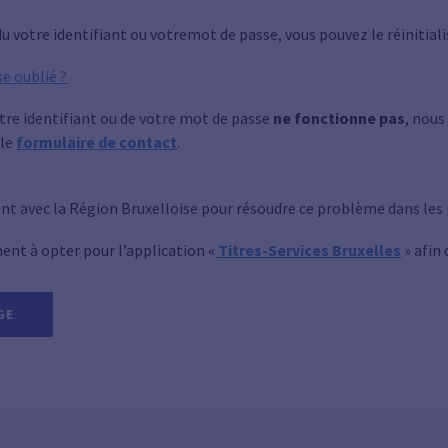
u votre identifiant ou votremot de passe, vous pouvez le réinitialise
e oublié ?
tre identifiant ou de votre mot de passe
ne fonctionne pas
, nous
 le
formulaire de contact
.
t avec la Région Bruxelloise pour résoudre ce problème dans les p
ent à opter pour l’application «
Titres-Services Bruxelles
» afin 
GE