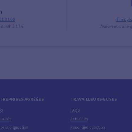
E
01.31.60
Envoyez
 de 9h à 17h
Avez-vous une q
TREPRISES AGRÉÉES
TRAVAILLEURS·EUSES
QS
FAQS
ualités
Actualités
er une question
Poser une question