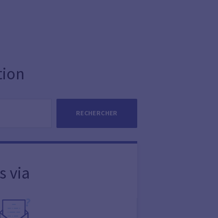
tion
RECHERCHER
s via