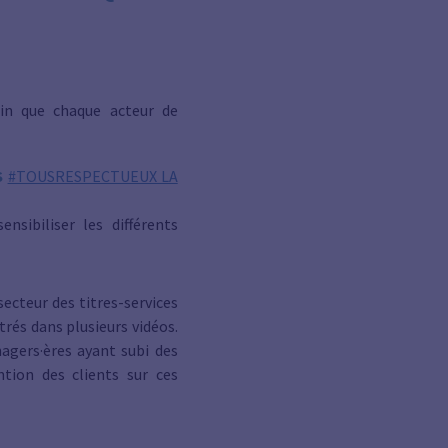
fin que chaque acteur de
S
#TOUSRESPECTUEUX LA
sibiliser les différents
secteur des titres-services
rés dans plusieurs vidéos.
agers·ères ayant subi des
ntion des clients sur ces