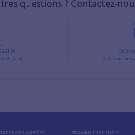
tres questions ? Contactez-nou
E
01.31.60
Envoyez
 de 9h à 17h
Avez-vous une q
TREPRISES AGRÉÉES
TRAVAILLEURS·EUSES