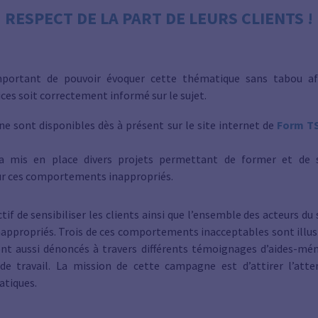
RESPECT DE LA PART DE LEURS CLIENTS !
important de pouvoir évoquer cette thématique sans tabou a
vices soit correctement informé sur le sujet.
ne sont disponibles dès à présent sur le site internet de
Form T
 mis en place divers projets permettant de former et de sen
sur ces comportements inappropriés.
f de sensibiliser les clients ainsi que l’ensemble des acteurs du 
ppropriés. Trois de ces comportements inacceptables sont illust
 aussi dénoncés à travers différents témoignages d’aides-mén
 de travail. La mission de cette campagne est d’attirer l’atte
tiques.