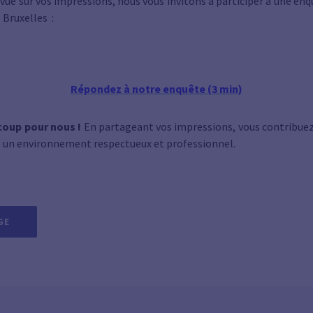
 vue sur vos impressions, nous vous invitons à participer à une enq
 Bruxelles :
Répondez à notre enquête (3 min)
coup pour nous !
En partageant vos impressions, vous contribuez 
un environnement respectueux et professionnel.
GE