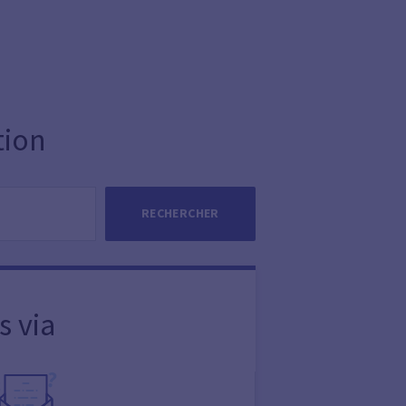
tion
RECHERCHER
s via