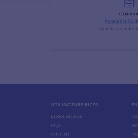
TÉLÉPHON
Appelez le 02/4
Du lundi au vendredi
UTILISATEURS·RICES
EN
Espace Sécurisé
FA
FAQs
Act
Actualités
Pos