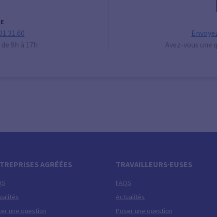
E
01.31.60
Envoyez
 de 9h à 17h
Avez-vous une q
TREPRISES AGRÉÉES
TRAVAILLEURS·EUSES
QS
FAQS
ualités
Actualités
er une question
Poser une question