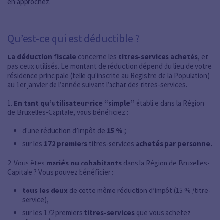
en approchez.
Qu’est-ce qui est déductible ?
La déduction fiscale
concerne les
titres-services achetés
, et
pas ceux utilisés. Le montant de réduction dépend du lieu de votre
résidence principale (telle qu'inscrite au Registre de la Population)
au 1er janvier de l’année suivant l’achat des titres-services.
1.
En tant qu’utilisateur·rice “simple”
établi.e dans la Région
de Bruxelles-Capitale, vous bénéficiez :
d'une réduction d’impôt de
15 %
;
sur les
172 premiers
titres-services
achetés par personne.
2. Vous êtes
mariés ou cohabitants
dans la Région de Bruxelles-
Capitale ? Vous pouvez bénéficier :
tous les deux
de cette même réduction d’impôt (15 % /titre-
service),
sur les 172 premiers
titres-services
que vous achetez