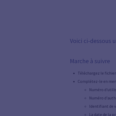
Voici ci-dessous 
Marche à suivre
Téléchargez le fichie
Complétez-le en ment
Numéro d'utilis
Numéro d'autho
Identifiant de v
La date de la p