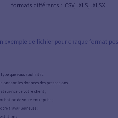
formats différents : .CSV, .XLS, .XLSX.
un exemple de fichier pour chaque format poss
r type que vous souhaitez
ionnant les données des prestations :
ateur·rice de votre client ;
risation de votre entreprise ;
otre travailleur·euse ;
restation ;