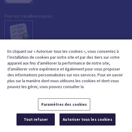
Pour les travailleurs·euses :
En cliquant sur « Autoriser tous les cookies », vous consentez à
l’installation de cookies par notre site et par des tiers sur votre
appareil aux fins d’améliorer la performance de notre site,
d’améliorer votre expérience et également pour vous proposer
des informations personnalisées sur nos services. Pour en savoir
plus sur la manière dont nous utilisons les cookies et dont vous
pouvez les gérer, vous pouvez consulter la
Paramètres des cookies
FRENCH (BELGIUM)
NEDERLANDS (BELGIË)
FR
NL
Tout refuser
Autoriser tous les cookies
© 2026,
CONDITIONS GÉNÉRALES
PROTECTION DE LA VIE PRIVÉE
POLITIQUE DE
COOKIES
PARAMÈTRES DES COOKIES
DÉCLARATION D’ACCESSIBILITÉ