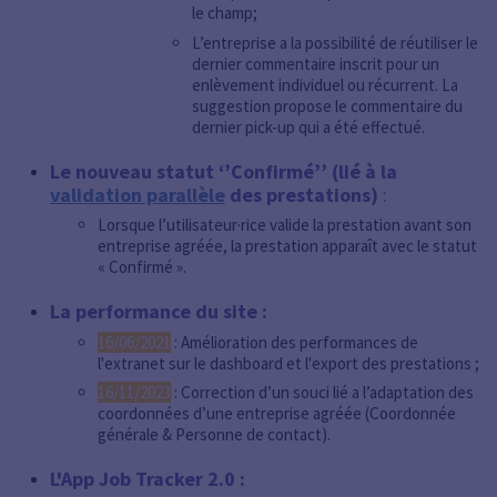
le champ;
L’entreprise a la possibilité de réutiliser le
dernier commentaire inscrit pour un
enlèvement individuel ou récurrent. La
suggestion propose le commentaire du
dernier pick-up qui a été effectué.
Le nouveau statut ‘’Confirmé’’ (lié à la
validation parallèle
des prestations)
:
Lorsque l’utilisateur·rice valide la prestation avant son
entreprise agréée, la prestation apparaît avec le statut
« Confirmé ».
La performance du site :
16/06/2021
: Amélioration des performances de
l'extranet sur le dashboard et l'export des prestations ;
16/11/2023
: Correction d’un souci lié a l’adaptation des
coordonnées d’une entreprise agréée (Coordonnée
générale & Personne de contact).
L'App Job Tracker 2.0 :