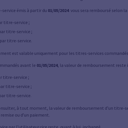
e-service émis à partir du
01/05/2024
vous sera remboursé selon la v
r titre-service ;
par titre-service ;
par titre-service.
ent est valable uniquement pour les titres-services commandés 
 commandés avant le
01/05/2024
, la valeur de remboursement reste 
 titre-service ;
ar titre-service ;
par titre-service.
nsulter, à tout moment, la valeur de remboursement d’un titre-s
ne remise ou d’un paiement.
vice par l’utilisateur·rice reste, quant à lui, inchangé.