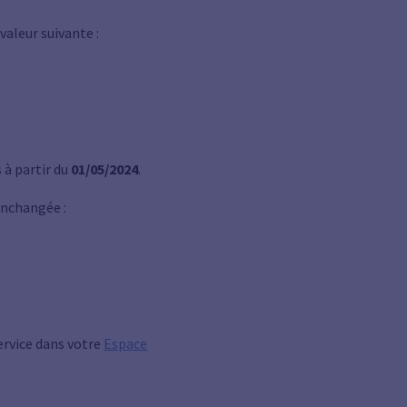
aleur suivante :
à partir du
01/05/2024
.
inchangée :
ervice dans votre
Espace