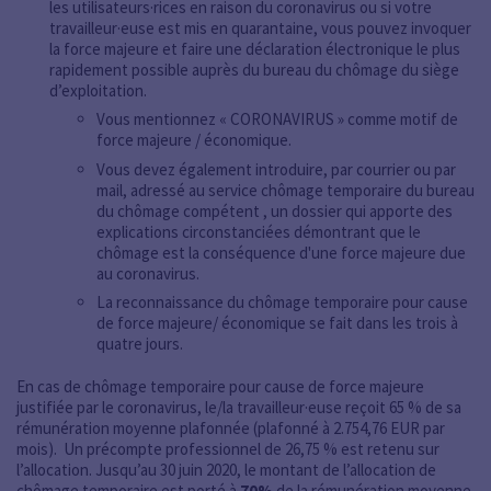
les utilisateurs·rices en raison du coronavirus ou si votre
travailleur·euse est mis en quarantaine, vous pouvez invoquer
la force majeure et faire une déclaration électronique le plus
rapidement possible auprès du bureau du chômage du siège
d’exploitation.
Vous mentionnez « CORONAVIRUS » comme motif de
force majeure / économique.
Vous devez également introduire, par courrier ou par
mail, adressé au service chômage temporaire du bureau
du chômage compétent , un dossier qui apporte des
explications circonstanciées démontrant que le
chômage est la conséquence d'une force majeure due
au coronavirus.
La reconnaissance du chômage temporaire pour cause
de force majeure/ économique se fait dans les trois à
quatre jours.
En cas de chômage temporaire pour cause de force majeure
justifiée par le coronavirus, le/la travailleur·euse reçoit 65 % de sa
rémunération moyenne plafonnée (plafonné à 2.754,76 EUR par
mois). Un précompte professionnel de 26,75 % est retenu sur
l’allocation. Jusqu’au 30 juin 2020, le montant de l’allocation de
chômage temporaire est porté à
70%
de la rémunération moyenne