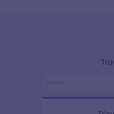
Tro
D’au