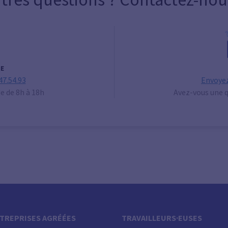
E
47.54.93
Envoyez
de de 8h à 18h
Avez-vous une q
TREPRISES AGRÉÉES
TRAVAILLEURS·EUSES