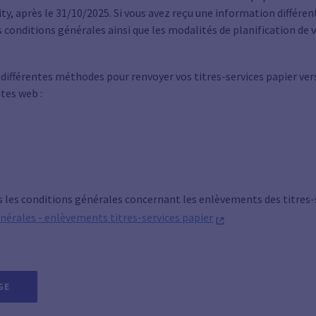
ty, après le 31/10/2025. Si vous avez reçu une information différen
s conditions générales ainsi que les modalités de planification d
s différentes méthodes pour renvoyer vos titres-services papier ve
ites web :
s les conditions générales concernant les enlèvements des titres-s
nérales - enlèvements titres-services papier
GE