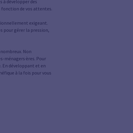
s à développer des
 fonction de vos attentes.
tionnellement exigeant.
s pour gérer la pression,
nt nombreux. Non
des-ménagers·ères. Pour
e. En développant et en
éfique à la fois pour vous