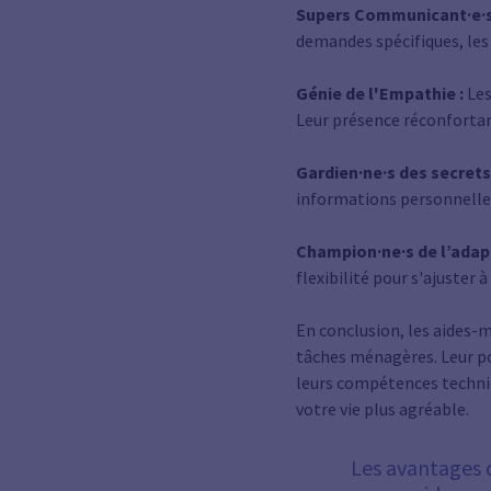
Supers Communicant·e·s
demandes spécifiques, les
Génie de l'Empathie :
Les
Leur présence réconfortan
Gardien·ne·s des secrets
informations personnelles.
Champion·ne·s de l’adapt
flexibilité pour s'ajuster
En conclusion, les aides-
tâches ménagères. Leur po
leurs compétences techniq
votre vie plus agréable.
Les avantages 