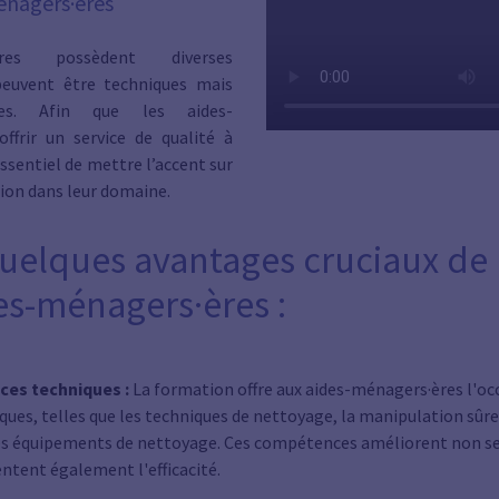
énagers·ères
ères possèdent diverses
peuvent être techniques mais
les. Afin que les aides-
ffrir un service de qualité à
essentiel de mettre l’accent sur
ion dans leur domaine.
quelques avantages cruciaux de 
es-ménagers·ères :
ces techniques :
La formation offre aux aides-ménagers·ères l'oc
ues, telles que les techniques de nettoyage, la manipulation sûre
des équipements de nettoyage. Ces compétences améliorent non se
entent également l'efficacité.