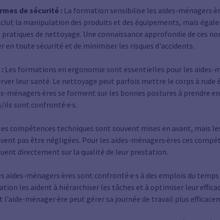
rmes de sécurité :
La formation sensibilise les aides-ménagers·è
 inclut la manipulation des produits et des équipements, mais ég
nes pratiques de nettoyage. Une connaissance approfondie de ces n
er en toute sécurité et de minimiser les risques d'accidents.
 :
Les formations en ergonomie sont essentielles pour les aides-m
ver leur santé. Le nettoyage peut parfois mettre le corps à rude é
es-ménagers·ères se forment sur les bonnes postures à prendre en 
/ils sont confronté·e·s.
, les compétences techniques sont souvent mises en avant, mais 
ent pas être négligées. Pour les aides-ménagers·ères ces compét
luent directement sur la qualité de leur prestation.
s aides-ménagers·ères sont confronté·e·s à des emplois du temps
tion les aident à hiérarchiser les tâches et à optimiser leur efficac
t l’aide-ménager·ère peut gérer sa journée de travail plus efficace