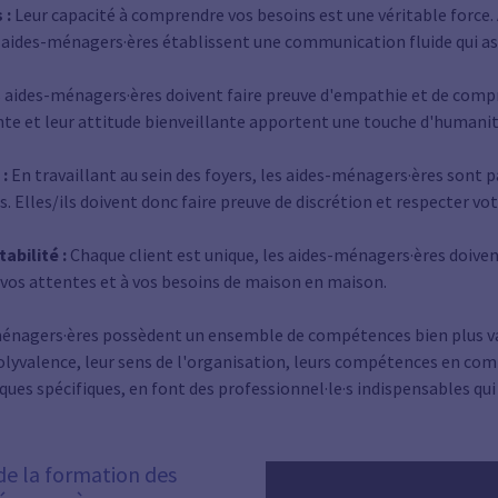
 :
Leur capacité à comprendre vos besoins est une véritable force. 
 aides-ménagers·ères établissent une communication fluide qui ass
 aides-ménagers·ères
doivent faire preuve d'empathie et de comp
te et leur attitude bienveillante apportent une touche d'humani
 :
En travaillant au sein des foyers, les aides-ménagers·ères sont p
 Elles/ils doivent donc faire preuve de discrétion et respecter vot
abilité :
Chaque client est unique, les aides-ménagers·ères doiven
 à vos attentes et à vos besoins de maison en maison.
ménagers·ères
possèdent un ensemble de compétences bien plus vas
lyvalence, leur sens de l'organisation, leurs compétences en co
ues spécifiques, en font des professionnel·le·s indispensables qui
de la formation des