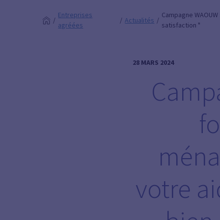
Entreprises
Campagne WAOUW : So
Actualités
agréées
satisfaction "
28 MARS 2024
Campa
f
ménag
votre a