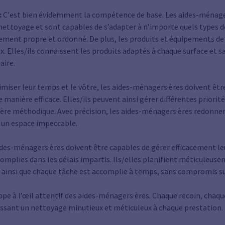
:
C'est bien évidemment la compétence de base. Les aides-ménag
nettoyage et sont capables de s’adapter à n’importe quels types de
nement propre et ordonné. De plus, les produits et équipements de
x. Elles/ils connaissent les produits adaptés à chaque surface et sa
aire.
miser leur temps et le vôtre, les aides-ménagers·ères doivent être
e manière efficace. Elles/ils peuvent ainsi gérer différentes priorit
ière méthodique. Avec précision, les aides-ménagers·ères redonnen
x un espace impeccable.
des-ménagers·ères doivent être capables de gérer efficacement le
complies dans les délais impartis. Ils/elles planifient méticuleu
t ainsi que chaque tâche est accomplie à temps, sans compromis sur
pe à l’œil attentif des aides-ménagers·ères. Chaque recoin, chaque
tissant un nettoyage minutieux et méticuleux à chaque prestation.