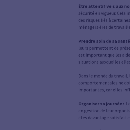
Être
attentif·ve·s
aux no
sécurité en vigueur. Cela
des risques liés à certai
ménagers·ères
de travaill
Prendre soin de sa santé
leurs permettent de préser
est important que les aid
situations auxquelles elles
Dans le monde du travail
comportementales ne doiv
importantes, car elles inf
Organiser sa journée :
Le
en gestion de leur organisa
êtes davantage satisfait e