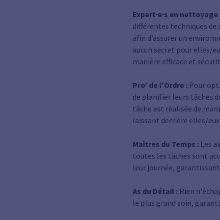
Expert·e·s en nettoyage 
différentes techniques de 
afin d’assurer un environ
aucun secret pour elles/eu
manière efficace et sécurit
Pro’ de l'Ordre :
Pour opti
de planifier leurs tâches d
tâche est réalisée de man
laissant derrière elles/eu
Maîtres du Temps :
Les ai
toutes les tâches sont ac
leur journée, garantissan
As du Détail :
Rien n'échap
le plus grand soin, garan