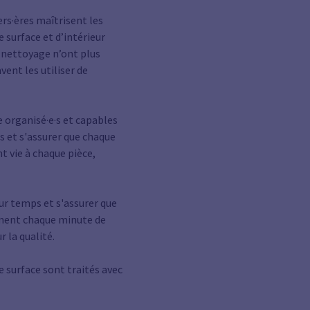
ers·ères
maîtrisent les
 surface et d’intérieur
 nettoyage n’ont plus
vent les utiliser de
 organisé·e·s et capables
és et s'assurer que chaque
t vie à chaque pièce,
ur temps et s'assurer que
sement chaque minute de
 la qualité.
 surface sont traités avec