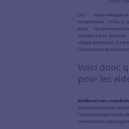
aides-m
Les aides-ménagers·
compétences. Celles-ci 
aussi comportementa
ménagers·ères puissent o
chaque prestation, il est 
l'importance de la format
Voici donc 
pour les aid
Améliorer ses compéten
leurs compétences techniq
l'utilisation appropriée 
travail fourni, mais augm