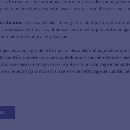
:
Les formations en communication aident les aides-ménagers·ère
r de manière claire, respectueuse et professionnelle avec vous en
e situation :
Le travail d'aide-ménager·ère peut parfois être émo
du stress aident les travailleurs.euses à développer des technique
 leur bien-être mental et physique.
re que les avantages de la formation des aides-ménagers·ères so
a qualité du service mais cela contribue aussi au bien-être des ai
rmation des aides-ménagers·ères représente un avantage indéniabl
es, elles/ils garantissent un service de nettoyage de qualité, bén
GE