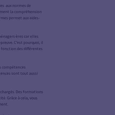
res aux normes de
alement la compréhension
ormes permet aux aides-
énagers·ères car elles
preuve. C’est pourquoi, il
fonction des différentes
les compétences
ences sont tout aussi
 chargés. Des formations
ité. Grâce à cela, vous
ment.