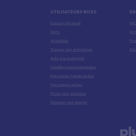
UTILISATEURS·RICES
EN
Espace Sécurisé
FA
FAQs
Act
Actualités
Pos
Trouver une entreprise
Dép
Aide à la maternité
Familles monoparentales
Personnes handicapées
Personnes agées
Poser une question
Déposer une plainte