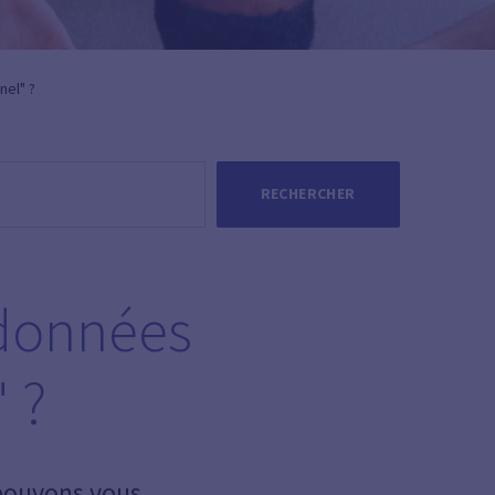
nel" ?
RECHERCHER
 données
 ?
 pouvons vous