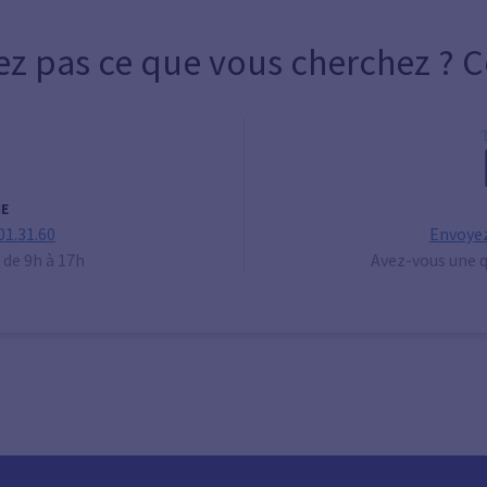
ez pas ce que vous cherchez ? 
E
01.31.60
Envoyez
 de 9h à 17h
Avez-vous une q