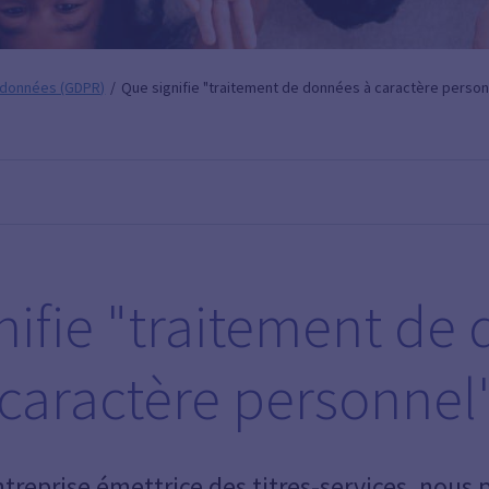
données (GDPR)
Que signifie "traitement de données à caractère person
nifie "traitement de
 caractère personnel"
ntreprise émettrice des titres-services, nous