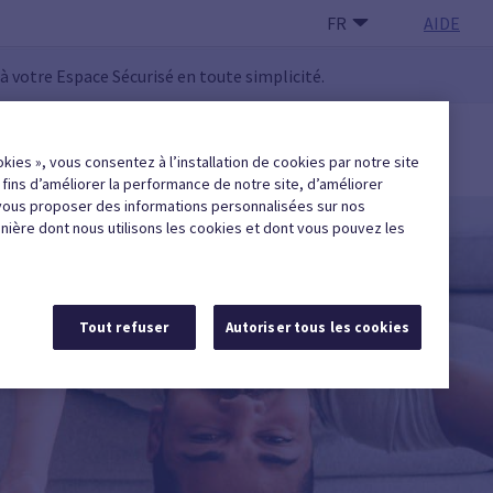
FR
AIDE
 à votre Espace Sécurisé en toute simplicité.
 UTILISATEUR·RICE
okies », vous consentez à l’installation de cookies par notre site
Trouver une entreprise agréée
x fins d’améliorer la performance de notre site, d’améliorer
vous proposer des informations personnalisées sur nos
anière dont nous utilisons les cookies et dont vous pouvez les
Tout refuser
Autoriser tous les cookies