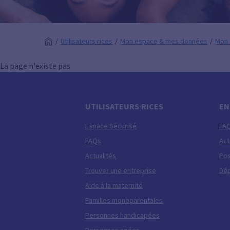
Utilisateurs·rices
Mon espace & mes données
Mon 
La page n'existe pas
UTILISATEURS·RICES
EN
Espace Sécurisé
FA
FAQs
Act
Actualités
Pos
Trouver une entreprise
Dép
Aide à la maternité
Familles monoparentales
Personnes handicapées
Personnes agées