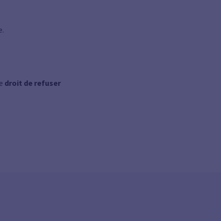
e.
le
droit de refuser