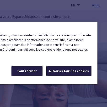
FR
AIDE
 à votre Espace Sécurisé en toute simplicité.
 UTILISATEUR·RICE
okies », vous consentez à l’installation de cookies par notre site
Trouver une entreprise agréée
x fins d’améliorer la performance de notre site, d’améliorer
vous proposer des informations personnalisées sur nos
anière dont nous utilisons les cookies et dont vous pouvez les
Tout refuser
Autoriser tous les cookies