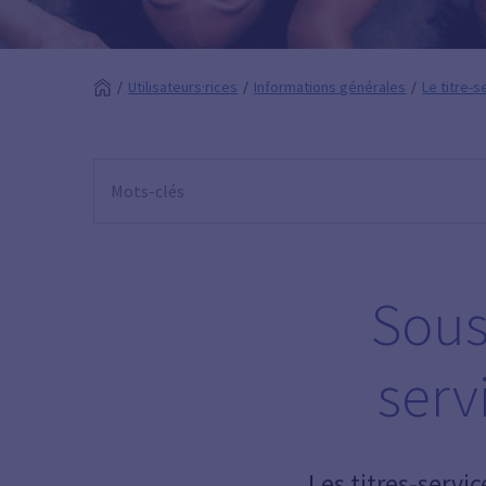
Utilisateurs·rices
Informations générales
Le titre-s
Sous
serv
Les titres-servi