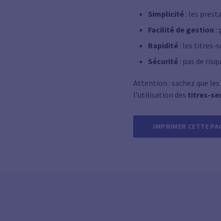
Simplicité
: les prest
Facilité de gestion
: 
Rapidité
: les titres
Sécurité
: pas de risq
Attention : sachez que les
l’utilisation des
titres-se
IMPRIMER CETTE PA