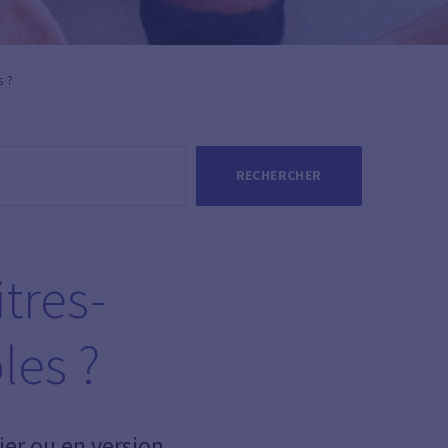
s ?
RECHERCHER
tres-
les ?
ier ou en version