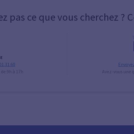
ez pas ce que vous cherchez ? 
E
01.31.60
Envoyez
 de 9h à 17h
Avez-vous une q