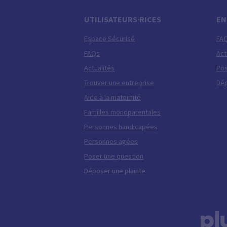
UTILISATEURS·RICES
EN
Espace Sécurisé
FA
FAQs
Act
Actualités
Pos
Trouver une entreprise
Dép
Aide à la maternité
Familles monoparentales
Personnes handicapées
Personnes agées
Poser une question
Déposer une plainte