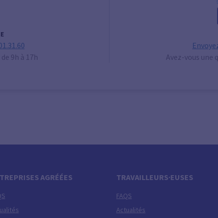
E
01.31.60
Envoyez
 de 9h à 17h
Avez-vous une q
TREPRISES AGRÉÉES
TRAVAILLEURS·EUSES
QS
FAQS
ualités
Actualités