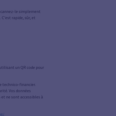
. Scannez-le simplement
C'est rapide, sûr, et
é
utilisant un QR code pour
 technico-financier.
urité. Vos données
 et ne sont accessibles à
be/