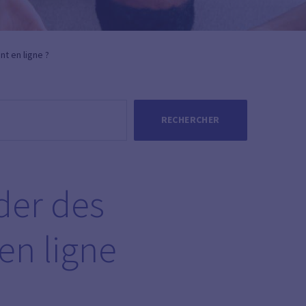
t en ligne ?
RECHERCHER
er des
 en ligne