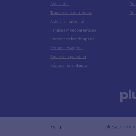
Actualités
Pos
Trouver une entreprise
Dép
Aide à la maternité
Familles monoparentales
Personnes handicapées
Personnes agées
Poser une question
Déposer une plainte
© 2026,
CONDITI
FRENCH (BELGIUM)
NEDERLANDS (BELGIË)
FR
NL