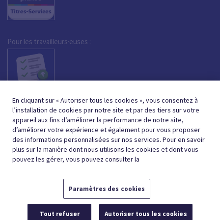
Pour les travailleurs·euses :
En cliquant sur « Autoriser tous les cookies », vous consentez à
l’installation de cookies par notre site et par des tiers sur votre
appareil aux fins d’améliorer la performance de notre site,
d’améliorer votre expérience et également pour vous proposer
des informations personnalisées sur nos services. Pour en savoir
plus sur la manière dont nous utilisons les cookies et dont vous
pouvez les gérer, vous pouvez consulter la
Paramètres des cookies
FRENCH (BELGIUM)
NEDERLANDS (BELGIË)
FR
NL
Tout refuser
Autoriser tous les cookies
© 2026,
CONDITIONS GÉNÉRALES
PROTECTION DE LA VIE PRIVÉE
POLITIQUE DE