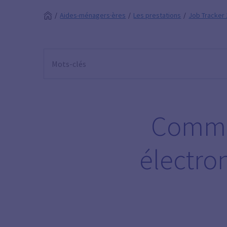
Aides-ménagers·ères
Les prestations
Job Tracker 
Commen
électro