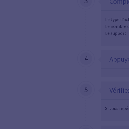
3
Complét
Le type d’act
Le nombre d
Le support 
4
Appuye
5
Vérifi
Si vous repé