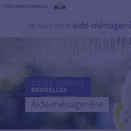
TITRES-SERVICES BRUXELLES
Je suis un·e
aide-ménager·
TITRES-SERVICES
BRUXELLES
Aide-ménager·ère