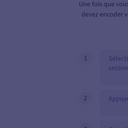
Une fois que vous
devez encoder v
1
Sélect
session
2
Appuye