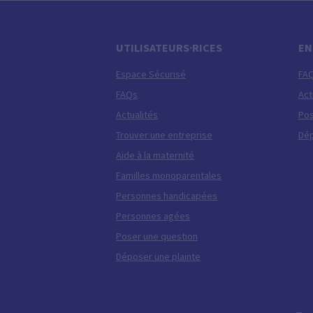
UTILISATEURS·RICES
EN
Espace Sécurisé
FA
FAQs
Act
Actualités
Pos
Trouver une entreprise
Dép
Aide à la maternité
Familles monoparentales
Personnes handicapées
Personnes agées
Poser une question
Déposer une plainte