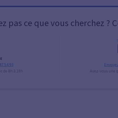
ez pas ce que vous cherchez ? 
E
47.54.93
Envoyez
de de 8h à 18h
Avez-vous une q