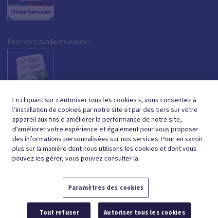
Pour les travailleurs·euses :
En cliquant sur « Autoriser tous les cookies », vous consentez à
l’installation de cookies par notre site et par des tiers sur votre
appareil aux fins d’améliorer la performance de notre site,
d’améliorer votre expérience et également pour vous proposer
des informations personnalisées sur nos services. Pour en savoir
plus sur la manière dont nous utilisons les cookies et dont vous
pouvez les gérer, vous pouvez consulter la
Paramètres des cookies
FRENCH (BELGIUM)
NEDERLANDS (BELGIË)
FR
NL
Tout refuser
Autoriser tous les cookies
© 2026,
CONDITIONS GÉNÉRALES
PROTECTION DE LA VIE PRIVÉE
POLITIQUE DE