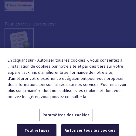
Pour les travailleurs·euses :
En cliquant sur « Autoriser tous les cookies », vous consentez à
l’installation de cookies par notre site et par des tiers sur votre
appareil aux fins d’améliorer la performance de notre site,
d’améliorer votre expérience et également pour vous proposer
des informations personnalisées sur nos services. Pour en savoir
plus sur la manière dont nous utilisons les cookies et dont vous
pouvez les gérer, vous pouvez consulter la
Paramètres des cookies
FRENCH (BELGIUM)
NEDERLANDS (BELGIË)
FR
NL
Tout refuser
Autoriser tous les cookies
© 2026,
CONDITIONS GÉNÉRALES
PROTECTION DE LA VIE PRIVÉE
POLITIQUE DE