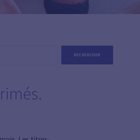
RECHERCHER
érimés.
mois. Les titres-