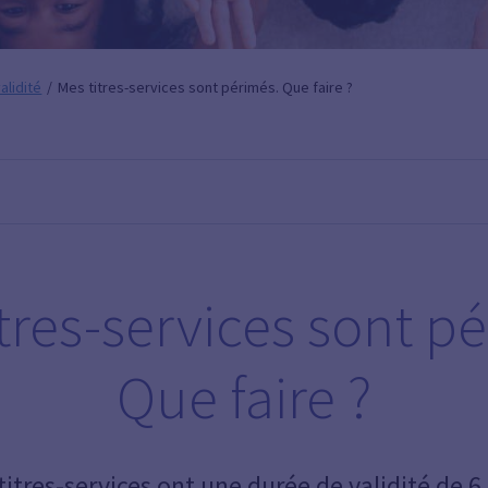
validité
Mes titres-services sont périmés. Que faire ?
tres-services sont p
Que faire ?
 titres-services ont une durée de validité de 6 