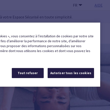
FR
AIDE
 à votre Espace Sécurisé en toute simplicité.
 UTILISATEUR·RICE
okies », vous consentez à l’installation de cookies par notre site
Trouver une entreprise agréée
x fins d’améliorer la performance de notre site, d’améliorer
vous proposer des informations personnalisées sur nos
anière dont nous utilisons les cookies et dont vous pouvez les
Tout refuser
Autoriser tous les cookies