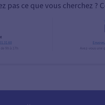
ez pas ce que vous cherchez ? 
E
01.31.60
Envoyez
 de 9h à 17h
Avez-vous une q